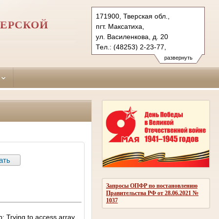
171900, Тверская обл.,
ЕРСКОЙ
пгт. Максатиха,
ул. Василенкова, д. 20
Тел.: (48253) 2-23-77,
(48271) 2-14-67
развернуть
maksatihinsky.twr@sudrf.ru
Запросы ОПФР по постановлению
Правительства РФ от 28.06.2021 №
1037
: Trying to access array