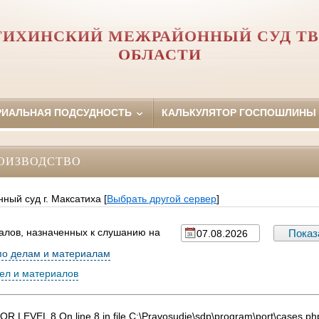
ТИХИНСКИЙ МЕЖРАЙОННЫЙ СУД ТВ
ОБЛАСТИ
РИАЛЬНАЯ ПОДСУДНОСТЬ
КАЛЬКУЛЯТОР ГОСПОШЛИНЫ
ОИЗВОДСТВО
ный суд г. Максатиха
[
Выбрать другой сервер
]
алов, назначенных к слушанию на
по делам и материалам
дел и материалов
 LEVEL 8 On line 8 in file C:\Pravosudie\sdp\program\port\cases.php